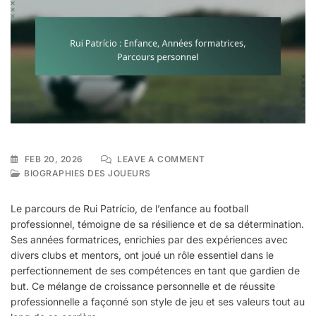
ON
FEB 20, 2026
LEAVE A COMMENT
RUI
BIOGRAPHIES DES JOUEURS
PATRÍCIO
:
Le parcours de Rui Patrício, de l’enfance au football
ENFANCE,
professionnel, témoigne de sa résilience et de sa détermination.
ANNÉES
Ses années formatrices, enrichies par des expériences avec
FORMATRICES,
PARCOURS
divers clubs et mentors, ont joué un rôle essentiel dans le
PERSONNEL
perfectionnement de ses compétences en tant que gardien de
but. Ce mélange de croissance personnelle et de réussite
professionnelle a façonné son style de jeu et ses valeurs tout au