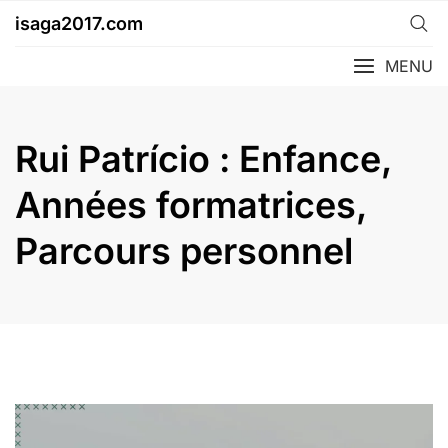
Skip
isaga2017.com
to
content
MENU
Rui Patrício : Enfance,
Années formatrices,
Parcours personnel