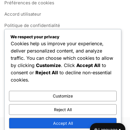
Préférences de cookies
Accord utilisateur
Politique de confidentialité
Contactez-nous
We respect your privacy
Cookies help us improve your experience,
Qui nous sommes
deliver personalized content, and analyze
traffic. You can choose which cookies to allow
Catégories
by clicking
Customize
. Click
Accept All
to
consent or
Reject All
to decline non-essential
Biographies des joueurs
cookies.
Points forts de la carrière
Customize
Réalisations internationales
Reject All
Accept All
Copyright © 2026 Hello Shoppable. Powered by
WordPress
🌐 Language ▾