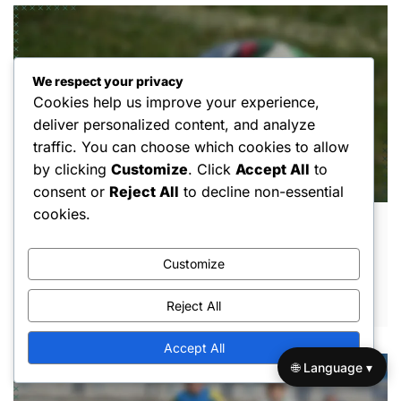
We respect your privacy
Cookies help us improve your experience,
deliver personalized content, and analyze
traffic. You can choose which cookies to allow
by clicking
Customize
. Click
Accept All
to
consent or
Reject All
to decline non-essential
cookies.
André Gomes : Origines familiales,
Développement de la jeunesse, Lutte
Customize
personnelle
MAR 3, 2026
Reject All
Accept All
🌐 Language ▾