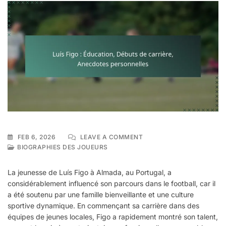
ON
FEB 6, 2026
LEAVE A COMMENT
LUÍS
BIOGRAPHIES DES JOUEURS
FIGO
:
La jeunesse de Luís Figo à Almada, au Portugal, a
ÉDUCATION,
considérablement influencé son parcours dans le football, car il
DÉBUTS
a été soutenu par une famille bienveillante et une culture
DE
CARRIÈRE,
sportive dynamique. En commençant sa carrière dans des
ANECDOTES
équipes de jeunes locales, Figo a rapidement montré son talent,
PERSONNELLES