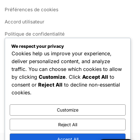
Préférences de cookies
Accord utilisateur
Politique de confidentialité
Contactez-nous
We respect your privacy
Cookies help us improve your experience,
Qui nous sommes
deliver personalized content, and analyze
traffic. You can choose which cookies to allow
Catégories
by clicking
Customize
. Click
Accept All
to
consent or
Reject All
to decline non-essential
Biographies des joueurs
cookies.
Points forts de la carrière
Customize
Réalisations internationales
Reject All
Accept All