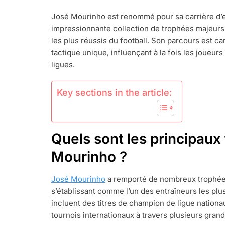
MOURINHO
José Mourinho est renommé pour sa carrière d’e
:
impressionnante collection de trophées majeurs 
GRANDS
TROPHÉES,
les plus réussis du football. Son parcours est ca
ÉTAPES
tactique unique, influençant à la fois les joueurs
MARQUANTE
ligues.
DE
L’ENTRAÎNE
FAITS
Key sections in the article:
SAILLANTS
DE
LA
CARRIÈRE
Quels sont les principau
Mourinho ?
José Mourinho
a remporté de nombreux trophées 
s’établissant comme l’un des entraîneurs les plus 
incluent des titres de champion de ligue nation
tournois internationaux à travers plusieurs grand